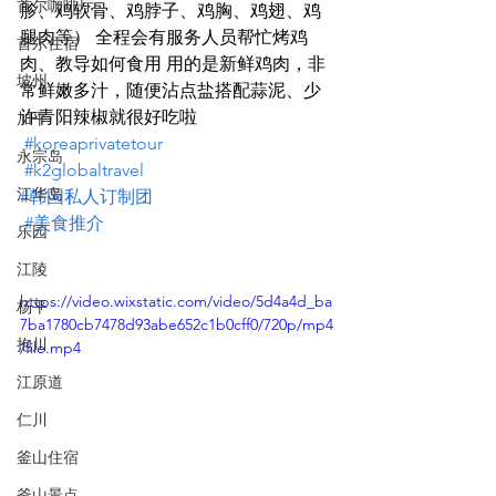
首尔咖啡厅
胗、鸡软骨、鸡脖子、鸡胸、鸡翅、鸡
腿肉等） 全程会有服务人员帮忙烤鸡
首尔住宿
肉、教导如何食用 用的是新鲜鸡肉，非
坡州
常鲜嫩多汁，随便沾点盐搭配蒜泥、少
许青阳辣椒就很好吃啦
加平
#koreaprivatetour
永宗岛
#k2globaltravel
江华岛
#韩国私人订制团
#美食推介
乐园
江陵
https://video.wixstatic.com/video/5d4a4d_ba
杨平
7ba1780cb7478d93abe652c1b0cff0/720p/mp4
抱川
/file.mp4
江原道
仁川
釜山住宿
釜山景点