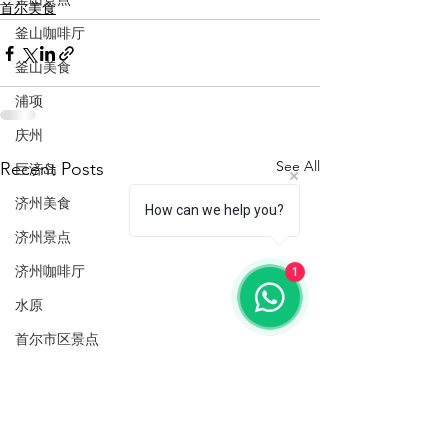
首尔美食
釜山咖啡厅
釜山美食
浦项
庆州
See All
Recent Posts
巨济岛
济州美食
How can we help you?
济州景点
济州咖啡厅
1
水原
首尔市区景点
首尔美食
仁川景点
仁川住宿