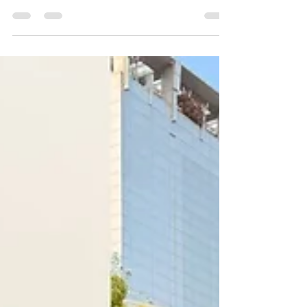
很多人来韩国一下雪、一下雨，行程就乱了。
其实真正聪明的玩法是——安排一个好逛又好
拍的室内行程。 弘大 AK Plaza，真的四季都
适合来。 ✔ 冬天不吹冷风 ✔ 下雨不狼狈 ✔ 夏
天有冷气 ✔ 全程室内电梯直达 这里不是传统
百货公司那种无聊路线， 而是年轻人真的会
来的地方。 二次元迷可以去 animate 追星族
可以逛专辑、手灯、周边 喜欢小众潮牌的，
AVANDRESS、Planet B 都很好逛 文创控、香
氛控、饰品控也能挖宝 重点是—— 全部都在
室内，一栋搞定。 下雨/下雪天安排这里，真
的很聪明。