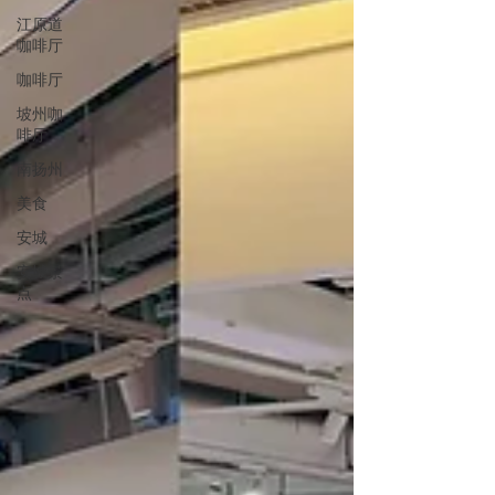
江原道
咖啡厅
咖啡厅
坡州咖
啡厅
南扬州
美食
安城
安城景
点