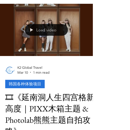
（麒麟 单人旋转火锅）
📍弘大 这家超适合解腻！可以自己选汤底＋
各种蔬菜一盘盘转出来～ 想吃多少青菜都
行，而且是「一人一锅」的形式，不用担心口
味不一样。 有香菇、娃娃菜、金针菇、菠
菜、油豆腐、玉米、豆皮等满满绿意！🌿 👉
适合：吃腻韩餐的游客、一个人想吃火锅的时
候
Load video
K2 Global Travel