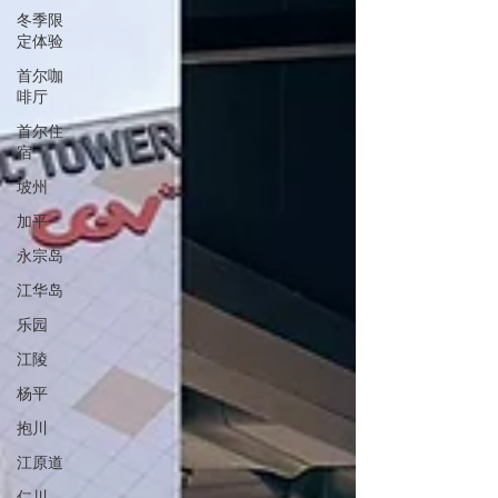
冬季限
定体验
首尔咖
啡厅
首尔住
宿
坡州
加平
永宗岛
江华岛
乐园
江陵
杨平
抱川
江原道
仁川