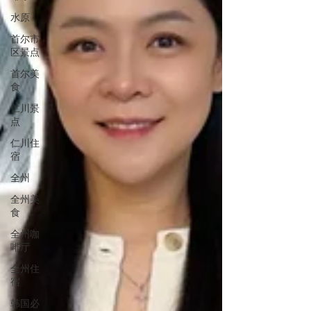
水原
首尔市
区景点
首尔美
食
仁川景
点
仁川住
宿
全州
全州美
食
全州咖
啡厅
全州住
宿
韩国必