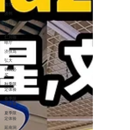
首尔
济州
仁川美
食
仁川咖
啡厅
济扶岛
弘大
韩国必
买
秋季限
定体验
春季限
定体验
夏季限
定体验
延南洞