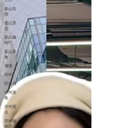
釜山住
宿
釜山景
点
釜山咖
啡厅
釜山美
食
浦项
庆州
巨济岛
济州美
食
济州景
点
济州咖
啡厅