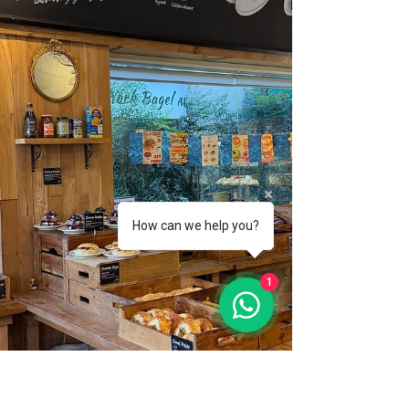
面一样✨ 但要注意⚠️ 一定要事先规划动作与
排版！ 第一次没选好照片系统会自动排版，
结果容易重复、不好看。 第二次我们设计好
动作与空白留位后， 拍出来真的超惊艳！📸
小技巧： 想要画面有留白，记得拍一张「没
人」的空景， 这样才能做出干净的拼贴效
果。 🐻 Photolab Plus 熊熊主题 就在对面，
整间房都被熊熊包围， 可爱指数爆表！💗 拍
摄时建议跪着拍， 这样人物会在画面中央，
比例最协调。 坐着拍的话人会太低，构图不
How can we help you?
平衡。 ⸻ 延南洞这两家真的是「人生四
宫格的新高度」🎞 一个是极简高级风、一个
是可爱治愈风， 不管哪种，都能拍
1