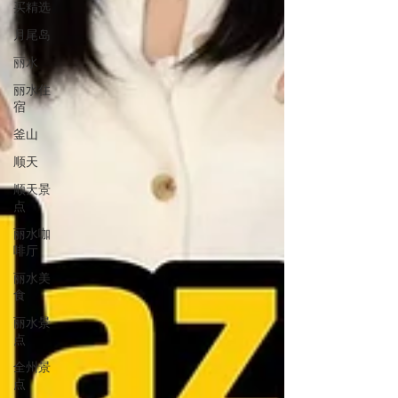
买精选
月尾岛
丽水
丽水住
宿
釜山
顺天
顺天景
点
丽水咖
啡厅
丽水美
食
丽水景
点
全州景
点