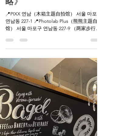
Mar 10
1 min read
韩国各种体验项目
🎞️《延南洞人生四宫格新
高度｜PIXX木箱主题 &
Photolab熊熊主题自拍攻
略》
📍PIXX 연남（木箱主题自拍馆） 서울 마포구
연남동 227-1 📍Photolab Plus（熊熊主题自拍
馆） 서울 마포구 연남동 227-9 （两家步行1
分钟距离｜建议平日来，人较少📸） 延南洞
最近的大头贴真的太会了！ 这两家是我近期
踩点后最推荐的「人生四宫格新高度」。 📦
PIXX木箱主题 延南洞最特别的全身大头贴
馆， 以木箱造景为主题，有可站拍与坐拍两
种。 光线柔和、背景极简，拍出来像杂志封