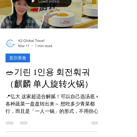
会推荐这条路线。 整条路线串联麻浦区最精
华的几个点👇 ✔ 望远市场（吃地道韩国小
吃） ✔ 望远汉江公园（夕阳野餐超美🌅） ✔
京义线森林公园（弘大延南洞散步路线） ✔
天空公园（芒草园📸 秋天必去） 一票就能轻
松跑完超多景点，外型又可爱，小朋友、情侣
都会喜欢！ 重点是路线超顺，不用换车、不
用走很多路 自由行新手直接跟着坐就对了～
Load video
🚌 车票价格便宜、班次密集、超好上手！ 📍
从弘大出发最方便 想轻松玩麻浦区的旅人，
一定要存👍 tips： 怎么查粉巴到站时间？
copy 这个 마포순환열차버스 到 navermap就
能实时查看巴士位置哦
K2 Global Travel
Mar 11
1 min read
首尔美食
🥗기린 1인용 회전훠궈