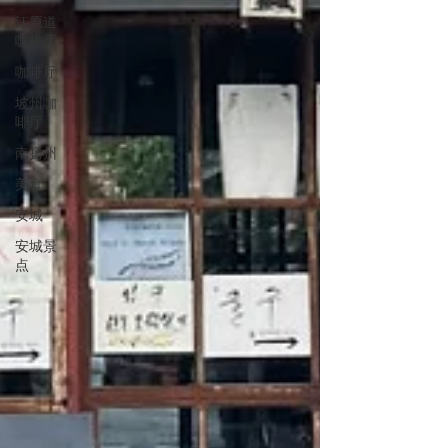
江原道
咖啡厅
咖啡厅
坡州咖
啡厅
南扬州
美食
安城
安城景
点