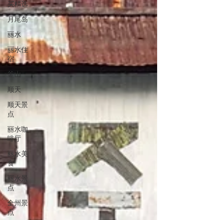
买精选
月尾岛
丽水
丽水住
宿
釜山
顺天
顺天景
点
丽水咖
啡厅
丽水美
食
丽水景
点
全州景
点