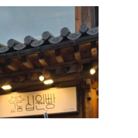
전주난장位于全州韩屋村，展馆由10栋旧式房
屋连接而成，是个人耗费 25年收集物件，并
经过 3年半工期建设打造而成的，真正意义上
的“怀旧博物馆”体验空间。 内部以迷宫式的
小巷布局呈现，沿着窄窄的通道走入时，处处
是怀旧场景与陈设，例如： 老旧教室、木制
课桌、粉笔黑板...