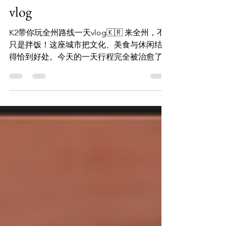
K2带你玩全州路线一天
vlog
K2带你玩全州路线一天vlog🇰🇷 来全州，不
只是拌饭！这座城市把文化、美食与休闲结合
得恰到好处。今天的一天行程完全被治愈了✨
📍 第一站：전주난장复古博物馆 走进70、80
年代的韩国街头，老旧教室、复古小卖部、火
车站铁轨场景…处处都是打卡点，满满年代
感。还能玩投环、...