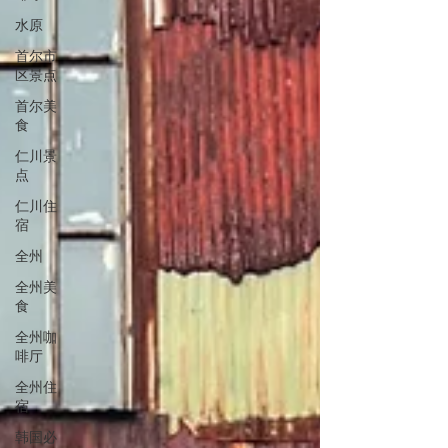
水原
首尔市
区景点
首尔美
食
仁川景
点
仁川住
宿
全州
全州美
食
全州咖
啡厅
全州住
宿
韩国必