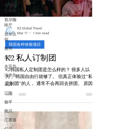
冬季限
定体验
首尔咖
啡厅
K2 Global Travel
Mar 11
1 min read
首尔住
宿
韩国各种体验项目
坡州
K2 私人订制团
加平
永宗岛
K2韩国私人定制团是怎么样的？ 很多人以
江华岛
为， 韩国自由行就够了。 但真正体验过“私人
定制团”的人， 通常不会再回去拼团。 原因很
乐园
简单—— 差别在“被照顾”的程度。 这是一家
江陵
在韩国合法注册、拥有认证蓝勾勾的旅行社。
杨平
正规执照、固定司机团队、专业中文导游。
抱川
不是代订，不是中间转手。 他们做的不是“卖
行程”， 而是“一团一服务”。 ✔ 一团一车，
江原道
专属司机 ✔ 专属中文导游全程陪同 ✔ 行程根
仁川