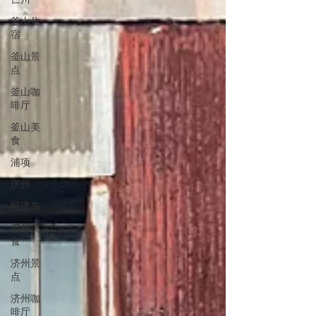
据家庭成员量身定制 ✔ 精选弘大 / 市区大房
釜山住
型住宿 ✔ 在地人才知道的餐厅安排 ✔ 带长
宿
辈、带孩子也能安心走 尤其是家庭旅行， 私
釜山景
人团的差距会非常明显。 不赶时间， 不被丢
点
在购物点， 不需要自己硬撑行程。 你只负责
买机票。 落地之后的交通、住宿、吃、玩、
釜山咖
啡厅
协调—— 全部有人负责。 韩国当然好玩。 但
前提是，你不累。
釜山美
食
浦项
庆州
巨济岛
济州美
食
济州景
点
济州咖
啡厅