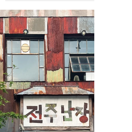
迷迭香或薄荷香氛，加上死海盐护理双足，水
温调到39–41°C，边泡脚边喝咖啡或茶，整个
人都被疗愈了～ 20–40分钟的足浴＋去角质＋
润肤乳护理，完美的身心放松！情侣、朋友或
独自旅行都值得来试一试✨