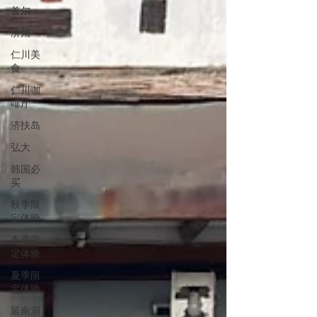
首尔
济州
仁川美
食
仁川咖
啡厅
济扶岛
弘大
韩国必
买
秋季限
定体验
春季限
定体验
夏季限
定体验
延南洞