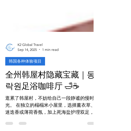
K2 Global Travel
Sep 14, 2025
1 min read
韩国各种体验项目
全州韩屋村隐藏宝藏｜동
락원足浴咖啡厅 🛁☕
逛累了韩屋村，不妨给自己一段静谧的慢时
光。 在独立的榻榻米小屋里，选择薰衣草、