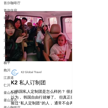
首尔咖啡厅
首尔住宿
坡州
加平
永宗岛
江华岛
乐园
江陵
杨平
抱川
K2 Global Travel
江原道
K2 私人订制团
仁川
K2韩国私人定制团是怎么样的？ 很多人
釜山住宿
以为， 韩国自由行就够了。 但真正体
釜山景点
验过“私人定制团”的人， 通常不会再回
釜山咖啡厅