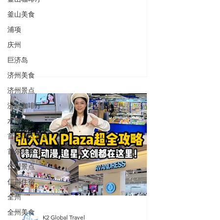
去拼团。 原因很简单—— 差别在“被照
顾”的程度。 这是一家在韩国合法注
釜山美食
册、拥有认证蓝勾勾的旅行社。 正规执
浦项
照、固定司机团队、专业中文导游。 不
庆州
是代订，不是中间转手。 他们做的不
巨济岛
是“卖行程”， 而是“一团一服务”。 ✔
一团一车，专属司机 ✔ 专属中文导游全
济州美食
程陪同 ✔ 行程根据家庭成员量身定制 ✔
济州景点
精选弘大 / 市区大房型住宿 ✔ 在地人才
济州咖啡厅
知道的餐厅安排 ✔ 带长辈、带孩子也能
安心走 尤其是家庭旅行， 私人团的差
水原
距会非常明显。 不赶时间， 不被丢在
首尔市区景点
购物点， 不需要自己硬撑行程。 你只
首尔美食
负责买机票。 落地之后的交通、住宿、
仁川景点
吃、玩、协调—— 全部有人负责。 韩
国当然好玩。 但前提是，你不累。
仁川住宿
全州
全州美食
K2 Global Travel