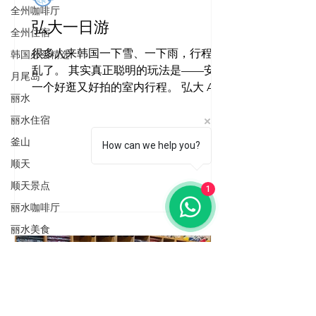
全州咖啡厅
弘大一日游
全州住宿
很多人来韩国一下雪、一下雨，行程就
韩国必买精选
乱了。 其实真正聪明的玩法是——安排
月尾岛
一个好逛又好拍的室内行程。 弘大 AK
丽水
Plaza，真的四季都适合来。 ✔ 冬天不
丽水住宿
吹冷风 ✔ 下雨不狼狈 ✔ 夏天有冷气 ✔
全程室内电梯直达 这里不是传统百货公
釜山
How can we help you?
司那种无聊路线， 而是年轻人真的会来
顺天
的地方。 二次元迷可以去 animate 追星
顺天景点
族可以逛专辑、手灯、周边 喜欢小众潮
1
牌的，AVANDRESS、Planet B 都很好
丽水咖啡厅
逛 文创控、香氛控、饰品控也能挖宝
丽水美食
重点是—— 全部都在室内，一栋搞定。
丽水景点
下雨/下雪天安排这里，真的很聪明。
全州景点
首尔