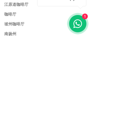
江原道咖啡厅
咖啡厅
1
坡州咖啡厅
南扬州
美食
安城
景点
韩国
首尔景点
安城景点
韩国各种体验项目
首尔市区景点
See All
Recent Posts