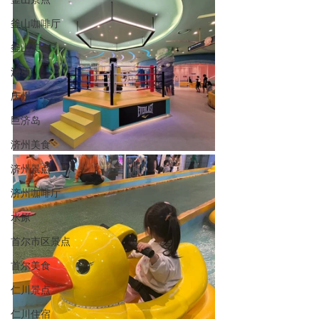
釜山咖啡厅
釜山美食
浦项
庆州
巨济岛
济州美食
济州景点
济州咖啡厅
水原
首尔市区景点
首尔美食
仁川景点
仁川住宿