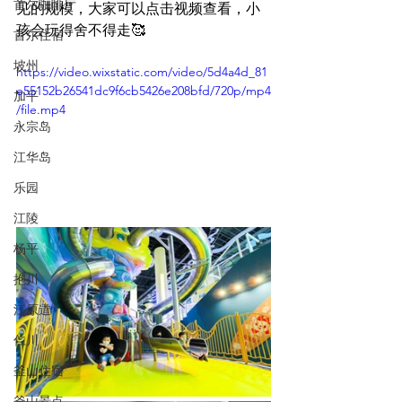
首尔咖啡厅
见的规模，大家可以点击视频查看，小
孩会玩得舍不得走🥰
首尔住宿
坡州
https://video.wixstatic.com/video/5d4a4d_81
e55152b26541dc9f6cb5426e208bfd/720p/mp4
加平
/file.mp4
永宗岛
江华岛
乐园
江陵
杨平
抱川
江原道
仁川
釜山住宿
釜山景点