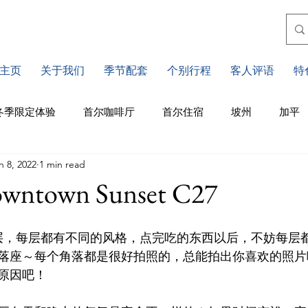
主页
关于我们
季节配套
个别行程
客人评语
特
冬季限定体验
首尔咖啡厅
首尔住宿
坡州
加平
n 8, 2022
1 min read
川
江原道
仁川
釜山住宿
釜山景点
釜山
town Sunset C27
济州景点
济州咖啡厅
水原
首尔市区景点
层，每层都有不同的风格，点完吃的东西以后，不妨每层
落座～每个角落都是很好拍照的，总能拍出你喜欢的照片
原因吧！