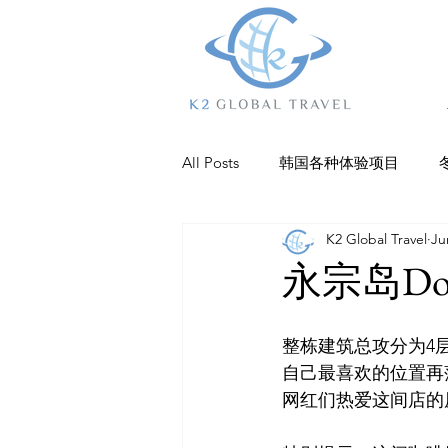
All Posts
韩国各种体验项目
K2 Global Travel
Ju
乐园
江陵
杨平
抱
永宗岛Down
庆州
巨济岛
济州美食
整栋建筑总攻分为4
自己最喜欢的位置再
网红们热爱这间店的
仁川住宿
全州