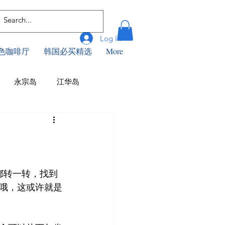
Log In
色咖啡厅
韩国必买精选
More
永宗岛
江华岛
咖啡厅
釜山美食
浦项
首尔美食
仁川景点
都转一转，找到
哦，这或许就是