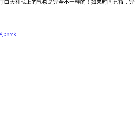
厅白天和晚上的气氛是完全不一样的！如果时间充裕，完
uXjbnmk