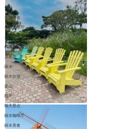
全州
全州美食
全州咖啡厅
全州住宿
韩国必买精选
月尾岛
丽水
丽水住宿
釜山
顺天
顺天景点
丽水咖啡厅
丽水美食