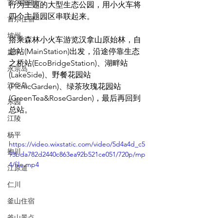
首尔咖啡厅
行为主题的大型生态公园，用小火车将
四个主题园区串联起来。
首尔住宿
坡州
搭乘森林小火车游览汉拿山原始林，自
总站(MainStation)出发，沿途停靠生态
加平
之桥站(EcoBridgeStation)、湖畔站
永宗岛
(LakeSide)、野餐花园站
江华岛
(PicnicGarden)、绿茶玫瑰花园站
(GreenTea&RoseGarden)，最后再回到
乐园
总站。
江陵
杨平
https://video.wixstatic.com/video/5d4a4d_c5
抱川
93bda782d2440c863ea92b521ce051/720p/mp
4/file.mp4
江原道
仁川
釜山住宿
釜山景点