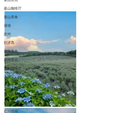
釜山咖啡厅
釜山美食
浦项
庆州
巨济岛
济州美食
济州景点
济州咖啡厅
水原
首尔市区景点
首尔美食
仁川景点
仁川住宿