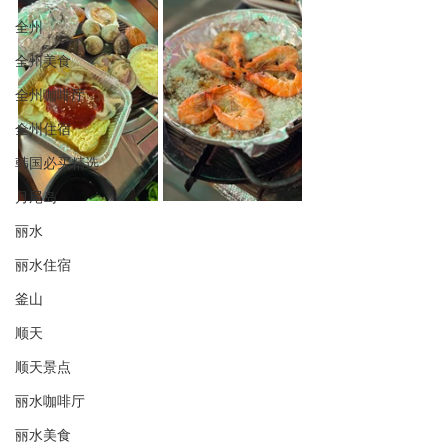
全州
全州美食
全州咖啡厅
全州住宿
韩国必买精选
月尾岛
丽水
丽水住宿
釜山
顺天
顺天景点
丽水咖啡厅
丽水美食