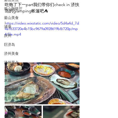
吃饱了下一part我们带你们check in 济扶
釜山咖啡厅
岛的glamping帐篷吧⛺️
釜山美食
https://video.wixstatic.com/video/5d4a4d_7d
浦项
4a1633720e4b15bc9679a0928619b8/720p/mp
4/file.mp4
庆州
巨济岛
济州美食
济州景点
济州咖啡厅
水原
首尔市区景点
首尔美食
仁川景点
仁川住宿