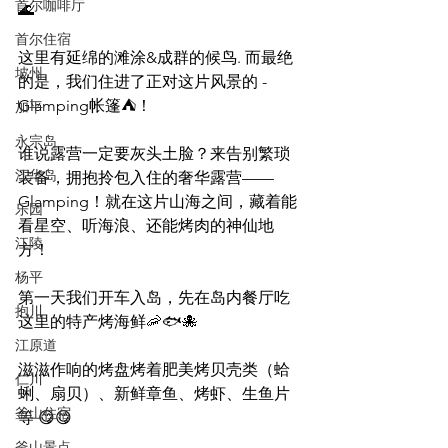
首尔咖啡厅
🌊
首尔住宿
这里有延绵的滩涂&成群的候鸟. 而最绝
坡州
的是，我们住进了正对这片风景的 - 
Glamping帐篷⛺️！
加平
永宗岛
谁说露营一定要灰头土脸？来告别繁琐
江华岛
装备，拥抱拎包入住的奢华露营——
Glamping！就在这片山海之间，藏着能
乐园
看星空、听海浪、还能烤肉的神仙地
江陵
方！
杨平
第一天我们开车入岛，先在岛内餐厅吃
抱川
这里的特产烤海鲜🦐🐟🐙
江原道
滋滋作响的烤盘烤着肥美烤贝壳类（蛤
仁川
蜊、扇贝）、新鲜章鱼、烤虾、生鱼片
釜山住宿
等 😋😋
釜山景点