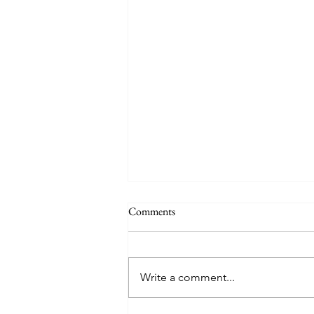
Comments
弘大一日游
Write a comment...