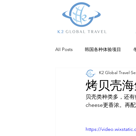
All Posts
韩国各种体验项目
K2 Global Travel
Se
乐园
江陵
杨平
抱
烤贝壳海
贝壳类种类多，还有
庆州
巨济岛
济州美食
cheese更香浓。再
仁川住宿
全州
https://video.wixstat