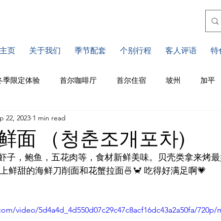
主页
关于我们
季节配套
个别行程
客人评语
特
冬季限定体验
首尔咖啡厅
首尔住宿
坡州
加平
p 22, 2023
1 min read
川
江原道
仁川
釜山住宿
釜山景点
釜山
鲜面 （청춘조개포차)
虾子，鲍鱼，五花肉等，食材新鲜美味。贝壳类拿来烤最好
济州景点
济州咖啡厅
水原
首尔市区景点
配上鲜甜的海鲜刀削面和花蟹拉面🍜🦀️ 吃得好满足啊💗 
ic.com/video/5d4a4d_4d550d07c29c47c8acf16dc43a2a50fa/720p/