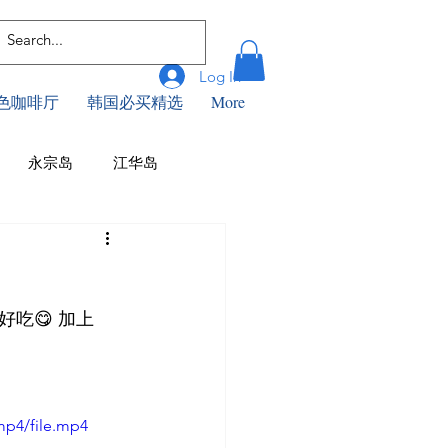
Log In
色咖啡厅
韩国必买精选
More
永宗岛
江华岛
咖啡厅
釜山美食
浦项
吃😋 加上
首尔美食
仁川景点
mp4/file.mp4