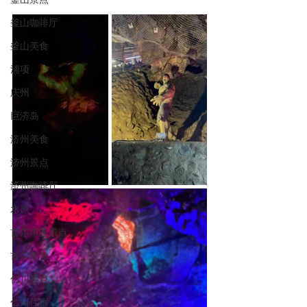
釜山咖啡厅
釜山美食
浦项
庆州
巨济岛
济州美食
济州景点
济州咖啡厅
水原
首尔市区景点
首尔美食
仁川景点
仁川住宿