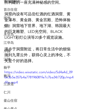
首尔咖啡厅
所构建的一座充满神秘感的空间。
首尔住宿
洞窟内设有可品尝红酒的红酒洞窟、黄
坡州
金瀑布、黄金路、黄金宫殿、恐怖体验
馆、洞窟地下世界、地下湖、韩国最大
加平
的巨龙雕塑、LED光空间、BLACK 
永宗岛
LIGHT彩灯公演等20多个观览设施。
江华岛
漫步于洞窟附近，将日常生活中的烦恼
乐园
抛到九霄云外，获得心灵上的净化，不
江陵
失是个好的选择。
杨平
https://video.wixstatic.com/video/5d4a4d_09
抱川
0e3b5e357b4a778196081fe7c7ba34/720p/mp4
/file.mp4
江原道
仁川
釜山住宿
釜山景点