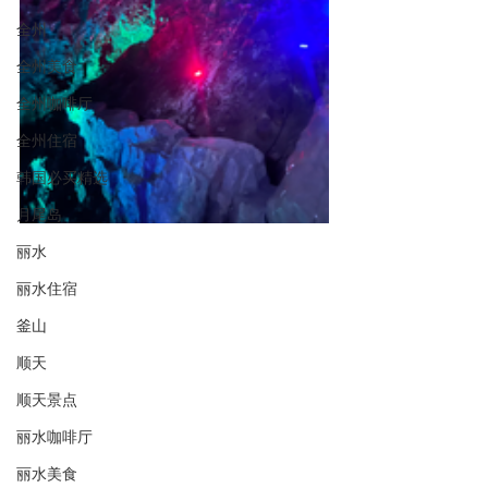
全州
全州美食
全州咖啡厅
全州住宿
韩国必买精选
月尾岛
丽水
丽水住宿
釜山
顺天
顺天景点
丽水咖啡厅
丽水美食