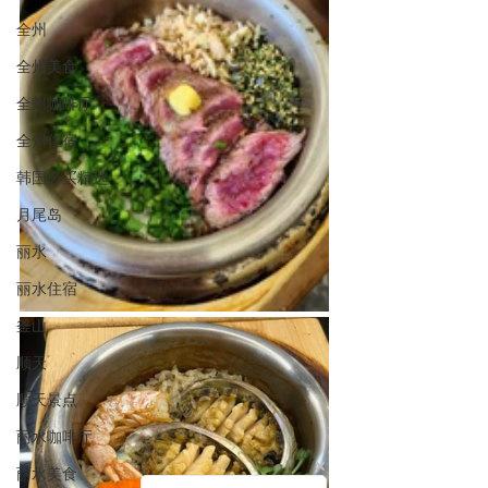
全州
全州美食
全州咖啡厅
全州住宿
韩国必买精选
月尾岛
丽水
丽水住宿
釜山
顺天
顺天景点
丽水咖啡厅
丽水美食