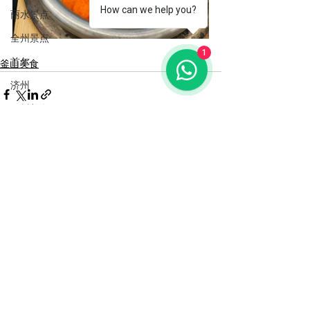
How can we help you?
丽水景点
全州景点
1
首尔
釜山美食
济州
仁川美食
仁川咖啡厅
济扶岛
See All
Recent Posts
弘大
韩国必买
秋季限定体验
春季限定体验
夏季限定体验
延南洞