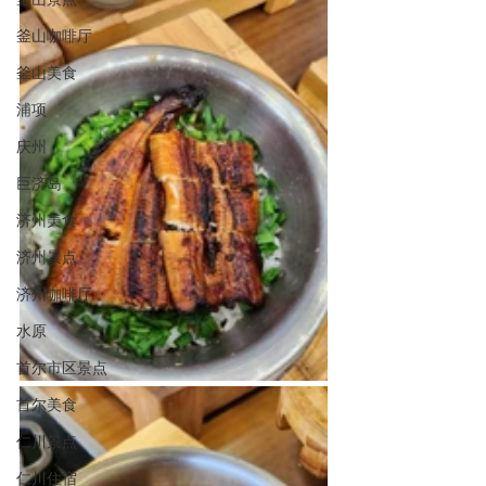
釜山咖啡厅
釜山美食
浦项
庆州
巨济岛
济州美食
济州景点
济州咖啡厅
水原
首尔市区景点
首尔美食
仁川景点
仁川住宿