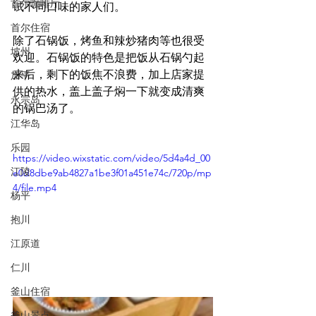
首尔咖啡厅
试不同口味的家人们。 
首尔住宿
除了石锅饭，烤鱼和辣炒猪肉等也很受
坡州
欢迎。石锅饭的特色是把饭从石锅勺起
来后，剩下的饭焦不浪费，加上店家提
加平
供的热水，盖上盖子焖一下就变成清爽
永宗岛
的锅巴汤了。
江华岛
乐园
https://video.wixstatic.com/video/5d4a4d_00
江陵
e0d8dbe9ab4827a1be3f01a451e74c/720p/mp
4/file.mp4
杨平
抱川
江原道
仁川
釜山住宿
釜山景点