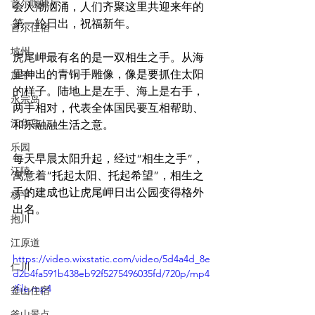
首尔咖啡厅
会人潮汹涌，人们齐聚这里共迎来年的
第一轮日出，祝福新年。
首尔住宿
坡州
虎尾岬最有名的是一双相生之手。从海
里伸出的青铜手雕像，像是要抓住太阳
加平
的样子。陆地上是左手、海上是右手，
永宗岛
两手相对，代表全体国民要互相帮助、
江华岛
和乐融融生活之意。
乐园
每天早晨太阳升起，经过“相生之手”，
江陵
寓意着“托起太阳、托起希望”，相生之
手的建成也让虎尾岬日出公园变得格外
杨平
出名。
抱川
江原道
https://video.wixstatic.com/video/5d4a4d_8e
仁川
d2b4fa591b438eb92f5275496035fd/720p/mp4
/file.mp4
釜山住宿
釜山景点