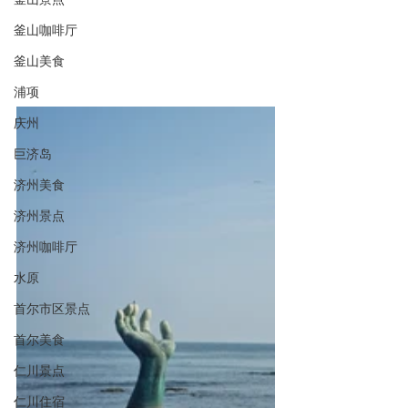
釜山咖啡厅
釜山美食
浦项
庆州
巨济岛
济州美食
济州景点
济州咖啡厅
水原
首尔市区景点
首尔美食
仁川景点
仁川住宿