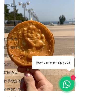
丽水景点
全州景点
首尔
济州
仁川美食
仁川咖啡厅
济扶岛
How can we help you?
弘大
韩国必买
1
秋季限定体验
春季限定体验
夏季限定体验
釜山景点
浦项
延南洞