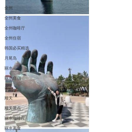
全州
全州美食
全州咖啡厅
全州住宿
韩国必买精选
月尾岛
丽水
丽水住宿
釜山
顺天
顺天景点
丽水咖啡厅
丽水美食