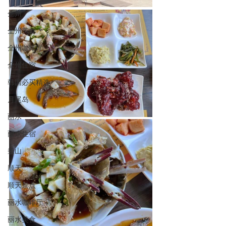
全州
全州美食
全州咖啡厅
全州住宿
韩国必买精选
月尾岛
丽水
丽水住宿
釜山
顺天
顺天景点
丽水咖啡厅
丽水美食