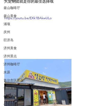
人定制团就是你的最佳选择哦
釜山咖啡厅
釜山美食
https://youtu.be/EXk1BAkwULo
浦项
庆州
巨济岛
济州美食
济州景点
济州咖啡厅
水原
首尔市区景点
首尔美食
仁川景点
仁川住宿