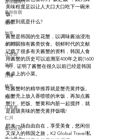
首尔咖啡厅
美味程度足以让人大口大口吃下一碗米
首尔住宿
饭。
酱蟹到底是什么?
坡州
加平
酱蟹是韩国的生花蟹﹐以调味酱油浸泡
永宗岛
的韩国独有酱类饮食。朝鲜时代的文献
记载了很多有关酱蟹的资料﹐韩国人食
江华岛
用酱蟹的历史可以追溯至400年之前(1600
乐园
年)﹐证明了酱蟹在很久以前已经是韩国
餐桌上的小菜。
江陵
杨平
吃酱蟹时的精华推荐就是蟹壳黄拌饭。
在蟹壳上放入香喷喷的米饭﹐再加点酱
抱川
蟹汁﹐把饭、蟹黄和内脏一起搅拌﹐就
江原道
是超级美味的蟹壳黄拌饭哦! 
仁川
想来一场自由自在，享受美食，悠闲但
釜山住宿
又深入的韩国之旅，K2 Global Travel私
釜山景点