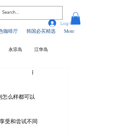
Log In
色咖啡厅
韩国必买精选
More
永宗岛
江华岛
咖啡厅
釜山美食
浦项
订制怎么样都可以
首尔美食
仁川景点
享受和尝试不同