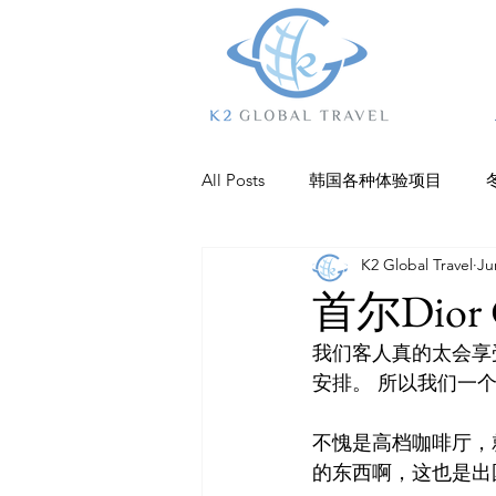
All Posts
韩国各种体验项目
K2 Global Travel
Ju
乐园
江陵
杨平
抱
首尔Dior 
我们客人真的太会享受
庆州
巨济岛
济州美食
安排。 所以我们一
不愧是高档咖啡厅，
仁川住宿
全州
的东西啊，这也是出