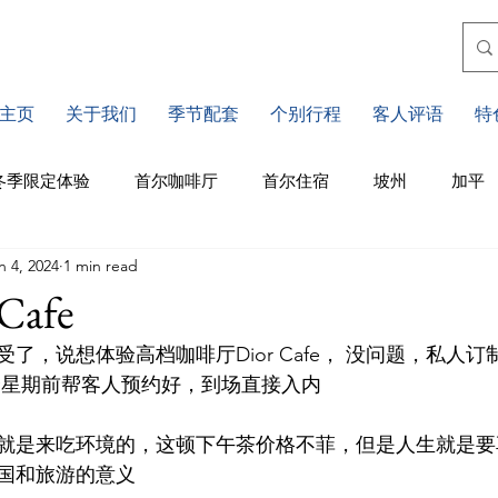
主页
关于我们
季节配套
个别行程
客人评语
特
冬季限定体验
首尔咖啡厅
首尔住宿
坡州
加平
n 4, 2024
1 min read
川
江原道
仁川
釜山住宿
釜山景点
釜山
Cafe
了，说想体验高档咖啡厅Dior Cafe， 没问题，私人
济州景点
济州咖啡厅
水原
首尔市区景点
个星期前帮客人预约好，到场直接入内 
就是来吃环境的，这顿下午茶价格不菲，但是人生就是要
国和旅游的意义 