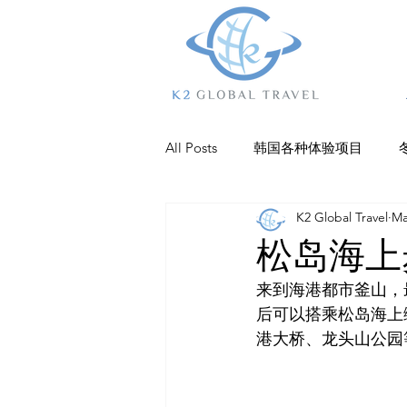
All Posts
韩国各种体验项目
K2 Global Travel
Ma
乐园
江陵
杨平
抱
松岛海上
来到海港都市釜山，最
庆州
巨济岛
济州美食
后可以搭乘松岛海上
港大桥、龙头山公园
仁川住宿
全州