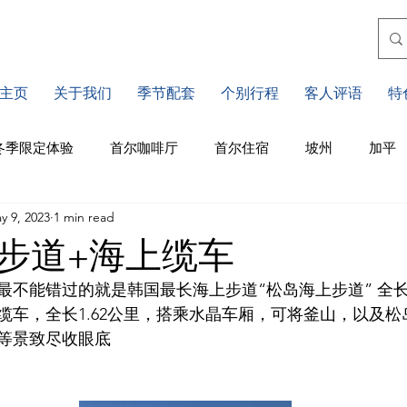
主页
关于我们
季节配套
个别行程
客人评语
特
冬季限定体验
首尔咖啡厅
首尔住宿
坡州
加平
y 9, 2023
1 min read
川
江原道
仁川
釜山住宿
釜山景点
釜山
步道+海上缆车
不能错过的就是韩国最长海上步道“松岛海上步道” 全长3
济州景点
济州咖啡厅
水原
首尔市区景点
缆车，全长1.62公里，搭乘水晶车厢，可将釜山，以及
等景致尽收眼底