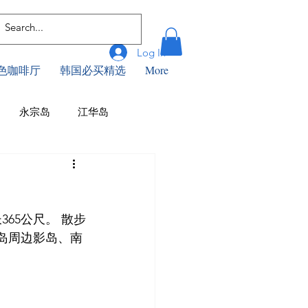
Log In
色咖啡厅
韩国必买精选
More
永宗岛
江华岛
咖啡厅
釜山美食
浦项
65公尺。 散步
首尔美食
仁川景点
松岛周边影岛、南