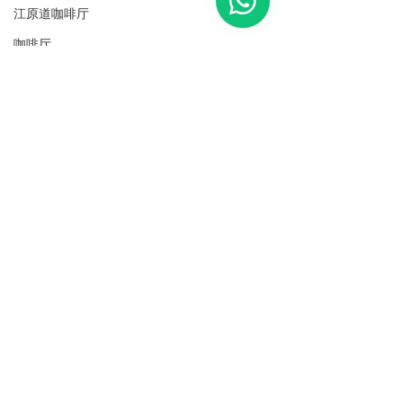
江原道咖啡厅
咖啡厅
坡州咖啡厅
南扬州
美食
安城
安城景点