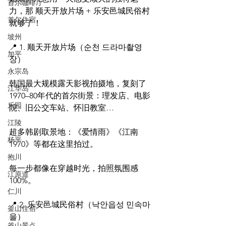
首尔咖啡厅
力，那 顺天开放片场 + 乐安邑城民俗村 
首尔住宿
就够了！
坡州
📍 1. 顺天开放片场（순천 드라마촬영
加平
장）
永宗岛
韩国最大规模露天影视拍摄地，复刻了 
江华岛
1970–80年代的首尔街景：理发店、电影
乐园
院、旧公交车站、怀旧教室…
江陵
超多韩剧取景地：《爱情雨》《江南
杨平
1970》等都在这里拍过。
抱川
每一步都像在穿越时光，拍照氛围感
江原道
100%。
仁川
📍 2. 乐安邑城民俗村（낙안읍성 민속마
釜山住宿
을）
釜山景点