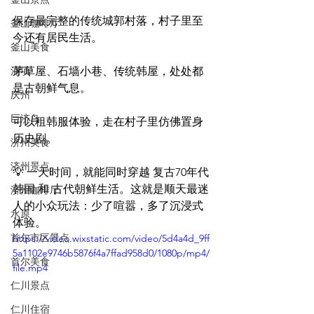
保存最完整的传统城郭村落，村子里至
釜山咖啡厅
今还有居民生活。
釜山美食
浦项
茅草屋、石墙小巷、传统韩屋，处处都
是古朝鲜气息。
庆州
巨济岛
可以租韩服体验，走在村子里仿佛置身
历史剧。
济州美食
济州景点
💡 一天时间，就能同时穿越 复古70年代
韩国 和 古代朝鲜生活。这就是顺天最迷
济州咖啡厅
人的小众玩法：少了喧嚣，多了沉浸式
水原
体验。
首尔市区景点
https://video.wixstatic.com/video/5d4a4d_9ff
5a1102e9746b5876f4a7ffad958d0/1080p/mp4/
首尔美食
file.mp4
仁川景点
仁川住宿