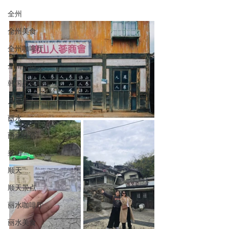
全州
全州美食
全州咖啡厅
全州住宿
韩国必买精选
月尾岛
丽水
丽水住宿
釜山
顺天
顺天景点
丽水咖啡厅
丽水美食