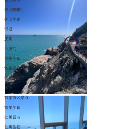
釜山咖啡厅
釜山美食
浦项
庆州
巨济岛
济州美食
济州景点
济州咖啡厅
水原
首尔市区景点
首尔美食
仁川景点
仁川住宿