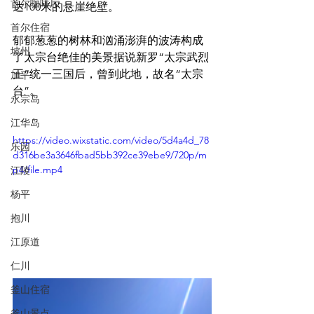
首尔咖啡厅
达100米的悬崖绝壁。
首尔住宿
郁郁葱葱的树林和汹涌澎湃的波涛构成
坡州
了太宗台绝佳的美景据说新罗“太宗武烈
王”统一三国后，曾到此地，故名“太宗
加平
台”。
永宗岛
江华岛
https://video.wixstatic.com/video/5d4a4d_78
乐园
d316be3a3646fbad5bb392ce39ebe9/720p/m
p4/file.mp4
江陵
杨平
抱川
江原道
仁川
釜山住宿
釜山景点