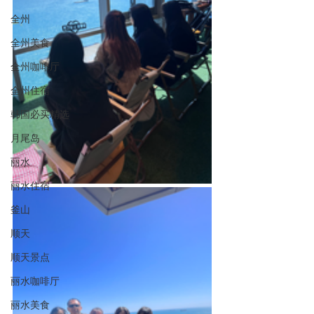
全州
全州美食
全州咖啡厅
全州住宿
韩国必买精选
月尾岛
丽水
丽水住宿
釜山
顺天
顺天景点
丽水咖啡厅
丽水美食