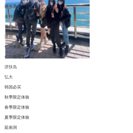
丽水景点
全州景点
首尔
济州
仁川美食
仁川咖啡厅
济扶岛
弘大
韩国必买
秋季限定体验
春季限定体验
夏季限定体验
延南洞